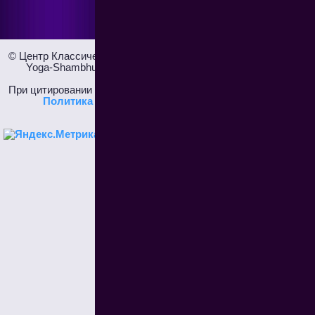
© Центр Классической Йоги и Тантры "
Лесная Школа Йоги
"
Yoga-Shambhu.ru Все права сохранены. 2006-2026 г.
При цитировании активная ссылка на сайт - обязательна!
Политика конфиденциальности
Отказ от
ответственности