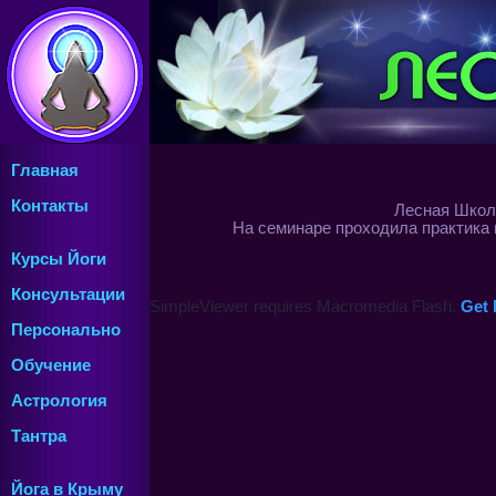
Главная
Контакты
Лесная Школа
На семинаре проходила практика 
Курсы Йоги
Консультации
SimpleViewer requires Macromedia Flash.
Get 
Персонально
Обучение
Астрология
Тантра
Йога в Крыму