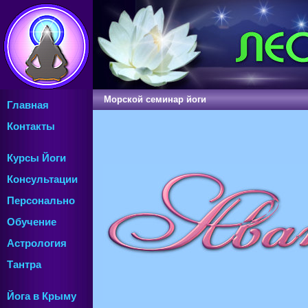
Морской
семинар йо
Главная
Контакты
Курсы Йоги
Консультации
Персонально
Обучение
Астрология
Тантра
Йога в Крыму