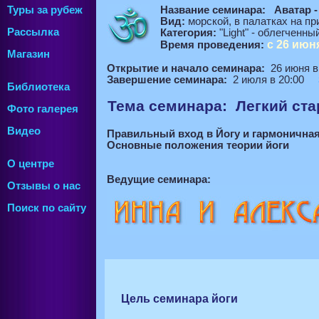
Название семинара:
Аватар 
Туры за рубеж
Вид:
морской, в палатках на пр
Рассылка
Категория:
"Light" - облегченн
с 26 июн
Время проведения:
Магазин
Открытие и начало семинара:
26 июня в 
Завершение семинара:
2 июля в 20:00
Библиотека
Тема семинара:
Легкий ста
Фото галерея
Видео
Правильный вход в Йогу и гармоничная
Основные положения теории йоги
О центре
Ведущие семинара:
Отзывы о нас
Поиск по сайту
Цель семинара йоги