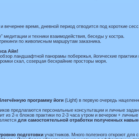
 и вечернее время, дневной период отводится под короткие сес
 медитации и техники взаимодействия, беседы у костра.
рекинги по живописным маршрутам заказника.
ыса Айя!
 обзор ландшафтной панорамы побережья, йогические практики 
кромки скал, созерцая бескрайние просторы моря.
блегчённую программу йоги
(Light) в первую очередь нацеле
иков предлагаются персональные консультации и личные задани
т из 2-х блоков практики по 2-3 часа утром и вечером + личные
авляется
для самостоятельной отработки полученных навык
 уровню подготовки
участников. Много полезного откроют для 