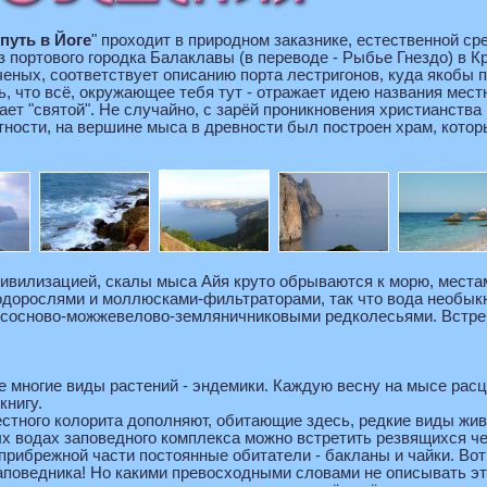
путь в Йоге
" проходит в природном заказнике, естественной ср
 портового городка Балаклавы (в переводе - Рыбье Гнездо) в К
еных, соответствует описанию порта лестригонов, куда якобы п
, что всё, окружающее тебя тут - отражает идею названия мест
чает "святой". Не случайно, с зарёй проникновения христианства
тности, на вершине мыса в древности был построен храм, которы
цивилизацией, скалы мыса Айя круто обрываются к морю, мест
дорослями и моллюсками-фильтраторами, так что вода необыкн
 сосново-можжевелово-земляничниковыми редколесьями. Встре
е многие виды растений - эндемики. Каждую весну на мысе рас
книгу.
стного колорита дополняют, обитающие здесь, редкие виды живо
х водах заповедного комплекса можно встретить резвящихся ч
прибрежной части постоянные обитатели - бакланы и чайки. Во
аповедника! Но какими превосходными словами не описывать эт