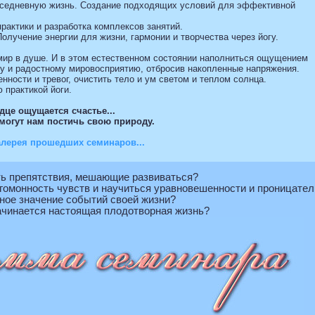
вседневную жизнь. Создание подходящих условий для эффективной
рактики и разработка комплексов занятий.
олучение энергии для жизни, гармонии и творчества через йогу.
 мир в душе. И в этом естественном состоянии наполниться ощущением
му и радостному мировосприятию, отбросив накопленные напряжения.
нности и тревог, очистить тело и ум светом и теплом солнца.
 практикой йоги.
дце ощущается счастье...
омогут нам постичь свою природу.
алерея прошедших семинаров...
ть препятствия, мешающие развиваться?
угомонность чувств и научиться уравновешенности и проницате
ное значение событий своей жизни?
ачинается настоящая плодотворная жизнь?