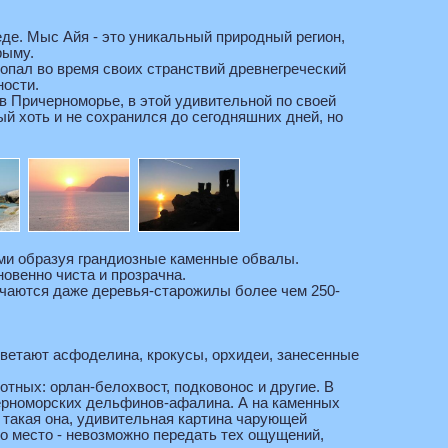
еде. Мыс Айя - это уникальный природный регион,
рыму.
опал во время своих странствий древнегреческий
ности.
 в Причерноморье, в этой удивительной по своей
й хоть и не сохранился до сегодняшних дней, но
ами образуя грандиозные каменные обвалы.
овенно чиста и прозрачна.
чаются даже деревья-старожилы более чем 250-
цветают асфоделина, крокусы, орхидеи, занесенные
тных: орлан-белохвост, подковонос и другие. В
ерноморских дельфинов-афалина. А на каменных
т такая она, удивительная картина чарующей
о место - невозможно передать тех ощущений,