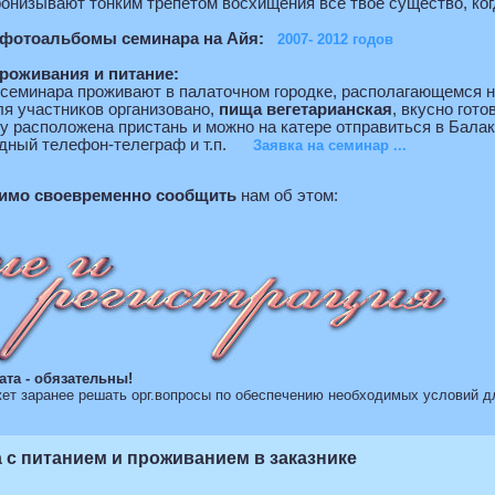
онизывают тонким трепетом восхищения всё твоё существо, ког
 фотоальбомы семинара на Айя:
2007- 2012 годов
роживания и питание:
 семинара проживают в палаточном городке, располагающемся н
ля участников организовано,
пища вегетарианская
, вкусно гото
 расположена пристань и можно на катере отправиться в Балакла
дный телефон-телеграф и т.п.
Заявка на семинар ...
имо своевременно сообщить
нам об этом:
та - обязательны!
жет заранее решать орг.вопросы по обеспечению необходимых условий д
 с питанием и проживанием в заказнике