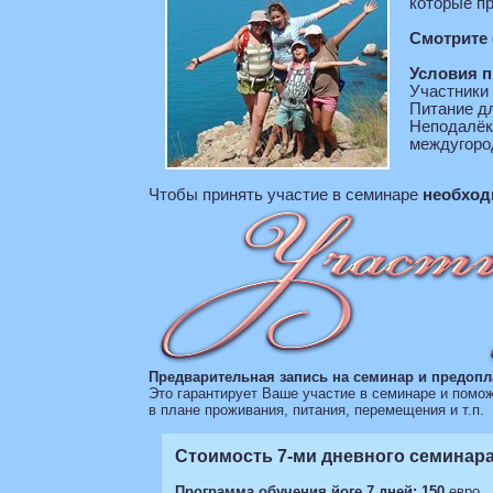
которые пр
Смотрите
Условия п
Участники
Питание д
Неподалёку
междугоро
Чтобы принять участие в семинаре
необход
Предварительная запись на семинар и предопла
Это гарантирует Ваше участие в семинаре и помо
в плане проживания, питания, перемещения и т.п.
Стоимость 7-ми дневного семинара
Программа обучения йоге 7 дней:
150
евро