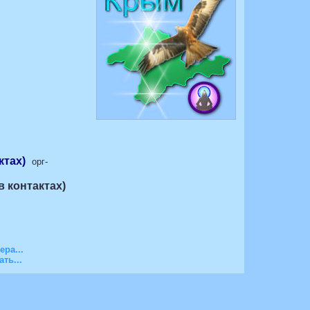
ктах)
орг-
в контактах)
ра...
ть...