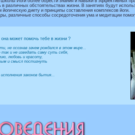
Школы Йоги более обрести знания и навыки в эффективных пра
 в различных обстоятельствах жизни. В занятиях будут исполь
 йогическую диету и принципы составления комплексов йоги.
ры, различные способы сосредоточения ума и медитации помог
к она может помочь тебе в жизни ?
ти, не осознав зачем рождался в этом мире...
 так и не изведать саму суть себя,
ию, любовь и красоту,
вым и смысл постигнуть
 исполнения законов бытия...