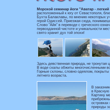
Морской семинар йоги "Аватар - легкий 
расположенный к югу от Севастополя, близ
Бухта Балаклавы, по мнению некоторых уч
герой Одиссей. Приезжая сюда, понимаешь
Слово "Айя" в переводе с греческого озна
первозданной чистоте и уникальности мес
свято хранит дух той эпохи!
Здесь девственная природа, не тронутая 
В воде скалы обжиты многочисленными во
Горные склоны, словно одеялом, покрыты
летнего возраста.
В заказник
в Красную 
Картину ме
прибрежны
островках 
природы з