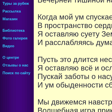
Туры за рубеж
Рассылка
Когда мой ум спускае
Магазин
В пространство серд
Библиотека
Я оставляю суету Зе
Фото галерея
И расслабляясь дум
Видео
Пусть это длится нес
О центре
Отзывы о нас
Я оставляю всё и ос
Поиск по сайту
Пускай заботы о на
И ум обыденности сб
Мы движемся навстр
Волшебная игра при