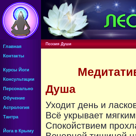
Поэзия Души
Главная
Контакты
Медитатив
Курсы Йоги
Консультации
Душа
Персонально
Обучение
Уходит день и ласко
Астрология
Всё укрывает мягки
Тантра
Спокойствием прохл
Йога в Крыму
Вечерней тишиной н