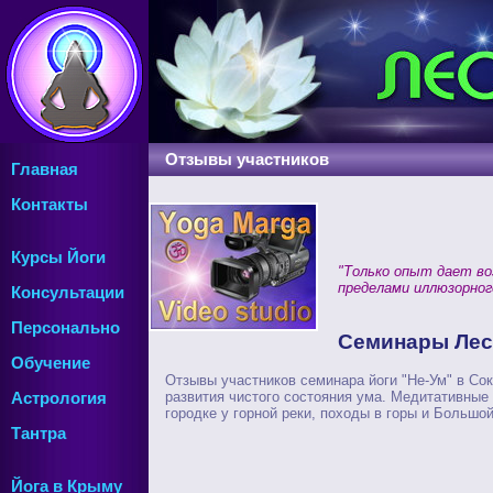
Отзывы участников
Главная
Контакты
Курсы Йоги
"Только опыт дает во
пределами иллюзорного
Консультации
Персонально
Семинары Лес
Обучение
Отзывы участников семинара йоги "Не-Ум" в Со
развития чистого состояния ума. Медитативные 
Астрология
городке у горной реки, походы в горы и Большой
Тантра
Йога в Крыму