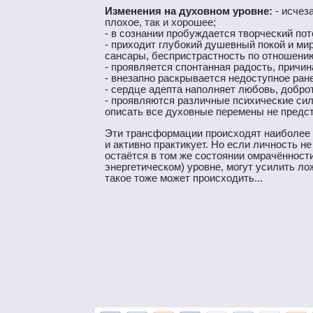
Изменения на духовном уровне:
- исчеза
плохое, так и хорошее;
- в сознании пробуждается творческий по
- приходит глубокий душевный покой и ми
сансары, беспристрастность по отношени
- проявляется спонтанная радость, причин
- внезапно раскрывается недоступное ране
- сердце адепта наполняет любовь, доброт
- проявляются различные психические сил
описать все духовные перемены не предс
Эти трансформации происходят наиболее з
и активно практикует. Но если личность не
остаётся в том же состоянии омрачённости,
энергетическом) уровне, могут усилить ло
такое тоже может происходить...