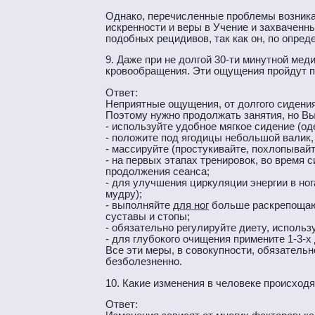
Однако, перечисленные проблемы возник
искренности и веры в Учение и захваченн
подобных рецидивов, так как он, по опред
9. Даже при не долгой 30-ти минутной ме
кровообращения. Эти ощущения пройдут п
Ответ:
Неприятные ощущения, от долгого сидения
Поэтому нужно продолжать занятия, но В
- используйте удобное мягкое сидение (од
- положите под ягодицы небольшой валик, 
- массируйте (простукивайте, похлопывайт
- на первых этапах тренировок, во время с
продолжения сеанса;
- для улучшения циркуляции энергии в ног
мудру);
- выполняйте
для ног
больше раскрепощающ
суставы и стопы;
- обязательно регулируйте диету, использ
- для глубокого очищения примените 1-3-
Все эти меры, в совокупности, обязатель
безболезненно.
10. Какие изменения в человеке происходя
Ответ: