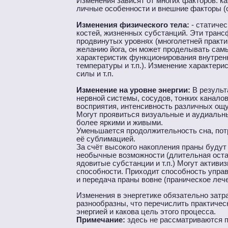
Изменения зависят от многих факторов: к
личные особенности и внешние факторы (о
Изменения физического тела:
- статичес
костей, жизненных субстанций. Эти транс
продвинутых уровнях (многолетней практи
желанию йога, он может проделывать сам
характеристик функционирования внутренн
температуры и т.п.). Изменение характери
силы и т.п.
Изменение на уровне энергии:
В результ
нервной системы, сосудов, тонких канало
восприятия, интенсивность различных ощущ
Могут проявиться визуальные и аудиальн
более яркими и живыми.
Уменьшается продолжительность сна, пот
её сублимацией.
За счёт высокого накопления праны будут
необычные возможности (длительная оста
ядовитые субстанции и т.п.) Могут актив
способности. Приходит способность управ
и передача праны вовне (праническое леч
Изменения в энергетике обязательно затр
разнообразны, что перечислить практическ
энергией и какова цель этого процесса.
Примечание:
здесь не рассматриваются п