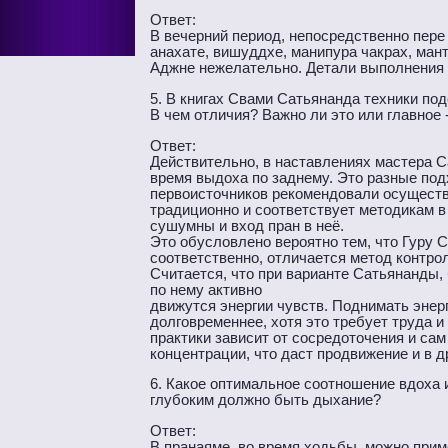
Ответ:
В вечерний период, непосредственно пере
анахате, вишуддхе, манипура чакрах, ман
Аджне нежелательно. Детали выполнения 
5. В книгах Свами Сатьянанда техники по
В чем отличия? Важно ли это или главное 
Ответ:
Действительно, в наставлениях мастера С
время выдоха по заднему. Это разные по
первоисточников рекомендовали осуществл
традиционно и соответствует методикам в 
сушумны и вход пран в неё.
Это обусловлено вероятно тем, что Гуру 
соответственно, отличается метод контрол
Считается, что при варианте Сатьянанды,
по нему активно
движутся энергии чувств. Поднимать энер
долговременнее, хотя это требует труда 
практики зависит от сосредоточения и са
концентрации, что даст продвижение и в 
6. Какое оптимальное соотношение вдоха 
глубоким должно быть дыхание?
Ответ:
В пранаяме, во время ходьбы, можно приме