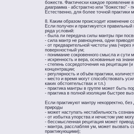
божеств. Фактически каждое проявление в
диаграмма - абстрактно или "божество" - 
Естественно, для более точной практики 
8. Каким образом происходит изменение со
Если получен и практикуется правильный 
ряда условий:
- была ли передача силы мантры при пос
- сила мантр не равноценна, одни приводя
- от предварительной чистоты ума (через 
поверхностный ум;
- понимание сокровенного смысла и сути ме
- искренность и вера, основанные на знан
- степень сосредоточения на рецитации (и
концентрации;
- регулярность и объём практики, количес
- место и время могут способствовать уси
каких обстоятельствах и т.п.)
- практика мантры в группе может быть п
- практика в полной изоляции быстрее вы
Если практикуют мантру некорректно, без
природы
- может наступать нестабильность сознани
- от избытка упорства и нечистом уме мог
- бессмысленная рецитация может приводи
- мантра, расслабляя ум, может вызвать 
практикующими);