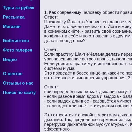
Туры за рубеж
1. Как соврееннму человеку обрести прав
Ответ:
Рассылка
Поскольку Йога это Учение, созданное чел
Даже те, кто ничего не знают о Йоге и жив
Магазин
в конечном счёте, - развить своё сознани
конфликт в себе и по отношению к другим
делать перед сном?
Библиотека
Ответ:
Фото галерея
Если практику Шакти-Чалана делать перед
уравновешивание ветров праны, пополнени
Видео
Если усилить пранаяму и интенсивность 
системы и ума.
Это приведёт к бессоннице на какой то пе
О центре
интенсивности выполнения упражнения. 3.
Отзывы о нас
Ответ:
при определённых ритмах дыхания могут 
Поиск по сайту
- если равное время вдоха и выдоха - бал
- если выдох длиннее - разовьётся умирот
- если вдох длиннее - стимуляция организ
Это относится к спокойным ритмам дыхани
дыхания. Так, предельное торможение выд
перегрузки дыхательной мускулатуры. 4. 
эффективно.