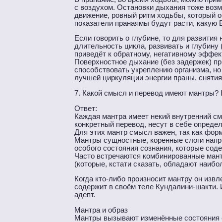
с воздухом. Остановки дыхания тоже возмо
движение, ровный ритм ходьбы, который о
показатели пранаямы будут расти, какую
Если говорить о глубине, то для развити
длительность цикла, развивать и глубину 
приведёт к обратному, негативному эффек
Поверхностное дыхание (без задержек) пр
способствовать укреплению организма, но 
лучшей циркуляции энергии праны, снятия
7. Какой смысл и перевод имеют мантры? 
Ответ:
Каждая мантра имеет некий внутренний с
конкретный перевод, несут в себе определ
Для этих мантр смысл важен, так как форм
Мантры сущностные, коренные слоги напри
особого состояния сознания, которые соде
Часто встречаются комбинированные мант
(которые, кстати сказать, обладают наиб
Когда кто-либо произносит мантру он извл
содержит в своём теле Кундалини-шакти.
адепт.
Мантра и образ
Мантры вызывают изменённые состояния с