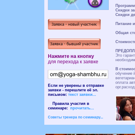
Программа
Скидки за
Скидки д
Питание и
Общая ст
Стоимость
ПРЕДОПЛ
Это гаран
Нажмите на кнопку
необходим
для перехода к заявке
В стоимос
обучение й
вегетариа
оплата авт
Если не уверены в отправке
орг.расход
заявки - перешлите её эл.
письмом:
текст заявки...
Правила участия в
семинаре:
прочитать...
Советы тренера по семинару...