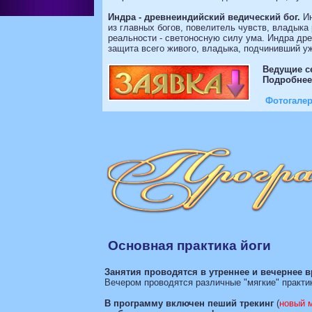
Индра - древнеиндийский ведический бог.
Ин
из главных богов, повелитель чувств, владык
реальности - светоносную силу ума. Индра дре
защита всего живого, владыка, подчинивший у
Ведущие с
Подробнее
Фотогалер
Основная практика йоги
Занятия проводятся в утреннее и вечернее 
Вечером проводятся различные "мягкие" практик
В программу включен пеший трекинг
(
новый 