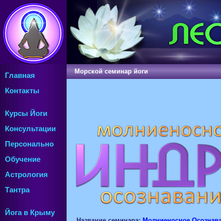
Морской семинар йоги
Главная
Контакты
Курсы Йоги
Консультации
Персонально
Обучение
Астрология
Тантра
Йога в Крыму
Название семинара:
Молниеносное Осознава