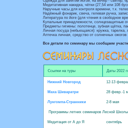
Одежда для занятий йогой; на вечер - свитер, б
Медитативная накидка, чётки (27,54 или 108 бус
Наручные часы для контроля времени, т.к. тел
Надёжный фонарик, свеча, гелевая ручка, запи
Литература по йоге (для чтения в свободное вр
Купальные принадлежности, солнцезащитные очк
Предметы гигиены: полотенце, зубная щётка, па
Личная посуда (небьющаяся): кружка, тарелка, 
Аптечка личная, средство от солнечных ожогов 
Все детали по семинару мы сообщаем участ
Ссылки на туры
Даты 2022 г
Нижний Новгород
12-13 февр
Маха Шиваратри
28 февр.-1 
Лунгомпа-Странники
2-8 мая
Программы летних семинаров Лесной Школы
Медитация от А до Я
сентябрь