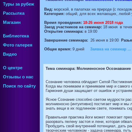
Туры за рубеж
Вид:
морской, в палатках на природе (с походом
Рассылка
Категория:
общий, для всех желающих, любой 
Магазин
Время проведения:
18-26 июня 2018 года
Заезд участников на семинар:
18 июня в течен
Открытие семинара:
в 19:00
Библиотека
Завершение семинара:
26 июня в 19:00
Разь
Фото галерея
Общее время:
9 дней
Заявка на семинар ...
Видео
О центре
Тема семинара: Молниеносное Осознавание
Отзывы о нас
Сознание человека обладает Силой Постижения 
Поиск по сайту
Когда мы понимаем и принимаем мир и самого с
Гармония души защищает от ошибок и устраняе
Ясное Сознание способно светом мудрости рас
молниеносно (интуитивно) постигает мир и мы 
знать вещи в их подлинном свете, понимать с
Правильная практика йоги может помогает прео
разорвать пелену застоя и лени, которая обва
Пробудить свой внутренний потенциал, дать ра
творческим человеком - задача семинара, путь