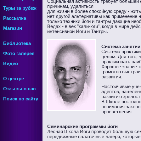
Социальная активность требует большей с
причинам, удалиться
Туры за рубеж
для жизни в более спокойную среду - жить
нет другой альтернативы как применение 
Рассылка
только техники йоги и тантры дающие нео
Ведах - в век "кали-юги", когда в мире де
Магазин
интенсивной Йоги и Тантры.
Библиотека
Система занятий
Система практики
Фото галерея
целом. Для того, 
практиковать наи
Видео
Хорошее знание т
грамотно выстраи
развитии.
О центре
Настойчивые учен
Отзывы о нас
адептов, нацелен
развитию зрелост
Поиск по сайту
В Школе постоян
понимания законо
просветления.
Семинарские программы йоги
Лесная Школа Йоги проводит большую сем
передвижные палаточные лагеря, которые 