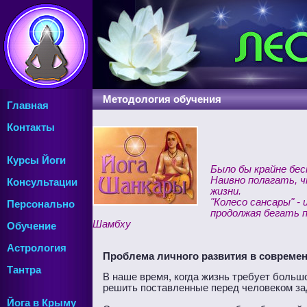
Методология обучения
Главная
Контакты
Курсы Йоги
Было бы крайне бес
Наивно полагать, ч
Консультации
жизни.
"Колесо сансары" -
Персонально
продолжая бегать п
Шамбху
Обучение
Астрология
Проблема личного развития в совреме
Тантра
В наше время, когда жизнь требует больш
решить поставленные перед человеком зад
Йога в Крыму