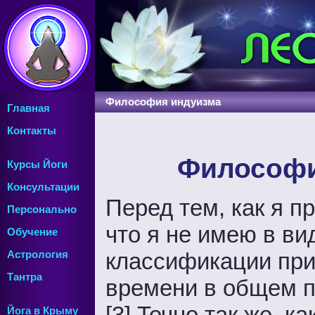
Философия индуизма
Главная
Контакты
Философи
Курсы Йоги
Консультации
Перед тем, как я п
Персонально
что я не имею в в
Обучение
классификации при
Астрология
Тантра
времени в общем п
[3] Точно так же, к
Йога в Крыму