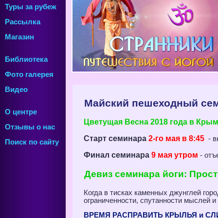
Туры за рубеж
Рассылка
Магазин
Библиотека
Фото галерея
Видео
Майский пешеходный семи
О центре
Цветущая Весна 2018 года в Кры
Отзывы о нас
Старт семинара
2-го мая в 8:45
- в
Поиск по сайту
Финал семинара
9 мая утром
- отъ
Девиз семинара йоги: Прос
Когда в тисках каменных джунглей гор
ограниченности, спутанности мыслей и 
ВРЕМЯ РАСПРАВИТЬ КРЫЛЬЯ и СЛ