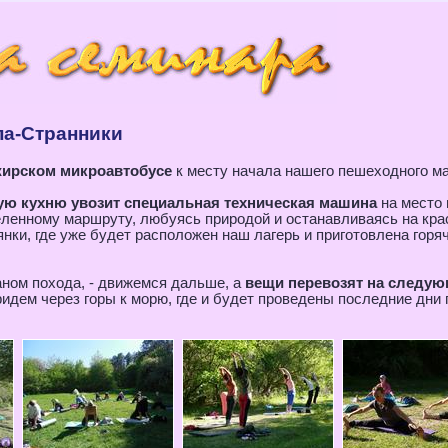
па-Странники
жирском микроавтобусе
к месту начала нашего пешеходного м
ую кухню увозит специальная техническая машина
на место 
еленному маршруту, любуясь природой и останавливаясь на крас
нки, где уже будет расположен наш лагерь и приготовлена горя
аном похода, - движемся дальше, а
вещи перевозят на следую
ридем через горы к морю, где и будет проведены последние дни 