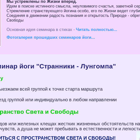
Мы устремлены по Жизни вперед.
Идем в поиске истинного смысла, неуловимого счастья, заветной сер
Стремление странствующего йогина особо, его по Жизни ведет глуб
Соединяя в движении радость познания и открытость Природе - обр
Свободы
Основная идея семинара в стихах -
Читать полностью...
Фотогалерея прошедших семинаров йоги...
нар йоги "Странники - Лунгомпа"
му
ыезжаем всей группой к точке старта маршрута
езд группой или индивидуально в любом направлении
транство Света и Свободы
одов или железных клещах жестких жизненных обстоятельств н
чувств, а душа не может пребывать в естественности и легкости
ИТЬСЯ С ПРОСТРАНСТВОМ СВЕТА И СВОБОДЫ!