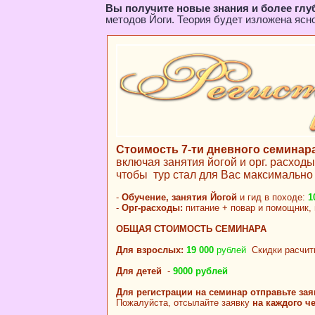
Вы получите новые знания и более глу
методов Йоги. Теория будет изложена ясн
Стоимость 7-ти дневного семинар
включая занятия йогой и орг. расход
чтобы тур стал для Вас максимально
-
Обучение, занятия Йогой
и гид в походе:
1
-
Орг-расходы:
питание + повар и помощник,
ОБЩАЯ СТОИМОСТЬ СЕМИНАРА
Для взрослых:
19 000
рублей
Скидки расчи
Для детей
-
9000 рублей
Для регистрации на семинар отправьте зая
Пожалуйста, отсылайте заявку
на каждого ч