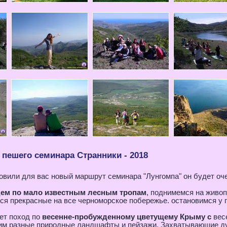
пешего семинара Странники - 2018
овили для вас новый маршрут семинара "Лунгомпа" он будет о
ем по мало известным лесным тропам
, поднимемся на живо
я прекрасные на все черноморское побережье. остановимся у г
ет поход по
весенне-пробужденному цветущему Крыму с
вес
им разные природные ландшафты и пейзажи. Захватывающие дух