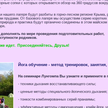
орные сопки с которых открывается обзор на 360 градусов вокр
.
и нашего лагеря будут разбиты в горно-лесном регионе Крыма, 
и прудами. От базового лагеря мы осуществим серию коротких 
 природа и практика будут органично соединены в этом майском
оря
.
 дополнять по мере проведения подготовительных работ,
оступности родников.
же идет. Присоединяйтесь, Друзья!
Йога обучение - метод тренировок, занятия,
На семинаре Лунгомпа Вы узнаете и примените в 
- техники дыхания восстанавливающего силы;
- ценные методы специального йогического дыхания;
- тонкости комбинированных серий пранаямы;
- эффективные методы самоочищения - крийи йоги, 