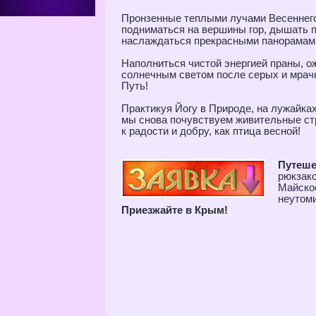
Пронзенные теплыми лучами Весеннего
подниматься на вершины гор, дышать 
наслаждаться прекрасными панорамами
Наполниться чистой энергией праны, о
солнечным светом после серых и мрачн
Путь!
Практикуя Йогу в Природе, на лужайка
мы снова почувствуем живительные стр
к радости и добру, как птица весной!
Путеше
рюкзако
Майское
неутоми
Приезжайте в Крым!