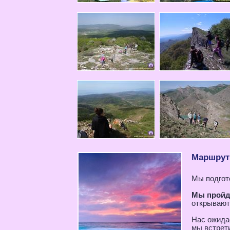
Маршрут 
Мы подгот
Мы пройд
открываютс
Нас ожида
мы встрет