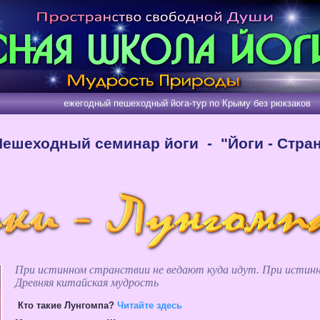
ный пешеходный йога-тур по Крыму без рюкзаков
Пешеходный семинар йоги - "Йоги - Стра
При истинном странствии не ведают куда идут. При истинн
Древняя китайская мудрость
Кто такие Лунгомпа?
Читайте здесь