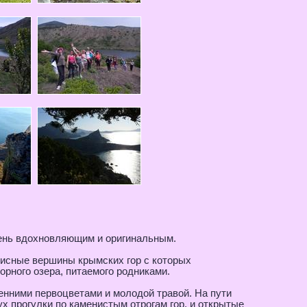
чень вдохновляющим и оригинальным.
писные вершины крымских гор с которых
орного озера, питаемого родниками.
енними первоцветами и молодой травой. На пути
 прогулки по каменистым отрогам гор, и открытые