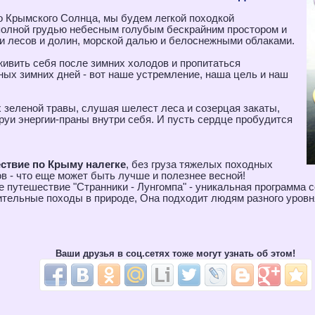
 Крымского Солнца, мы будем легкой походкой
полной грудью небесным голубым бескрайним простором и
 лесов и долин, морской далью и белоснежными облаками.
живить себя после зимних холодов и пропитаться
ых зимних дней - вот наше устремление, наша цель и наш
х зеленой травы, слушая шелест леса и созерцая закаты,
уи энергии-праны внутри себя. И пусть сердце пробудится
ствие по Крыму налегке
, без груза тяжелых походных
в - что еще может быть лучше и полезнее весной!
 путешествие "Странники - Лунгомпа" - уникальная программа с
тельные походы в природе, Она подходит людям разного уровн
Ваши друзья в соц.сетях тоже могут узнать об этом!