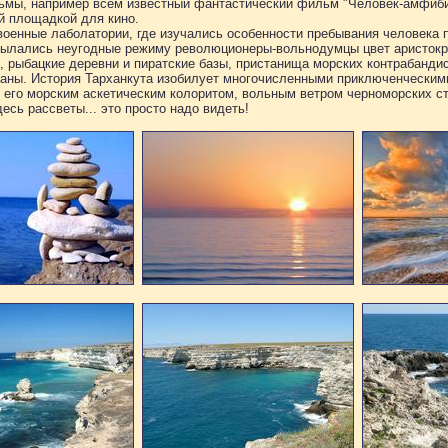
ьмы, например всем известный фантастический фильм "Человек-амфибия"
й площадкой для кино.
оенные лаболатории, где изучались особенности пребывания человека 
сылались неугодные режиму революционеры-вольнодумцы цвет аристокра
, рыбацкие деревни и пиратские базы, пристанища морских контрабандис
храны. История Тарханкута изобилует многочисленными приключенчески
с его морским аскетическим колоритом, вольным ветром черноморских с
есь рассветы... это просто надо видеть!