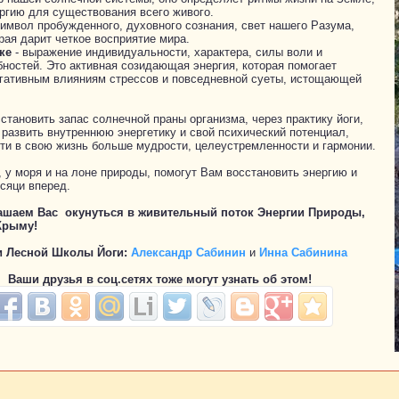
ергию для существования всего живого.
символ пробужденного, духовного сознания, свет нашего Разума,
рая дарит четкое восприятие мира.
ке
- выражение индивидуальности, характера, силы воли и
бностей. Это активная созидающая энергия, которая помогает
гативным влияниям стрессов и повседневной суеты, истощающей
становить запас солнечной праны организма, через практику йоги,
развить внутреннюю энергетику и свой психический потенциал,
сти в свою жизнь больше мудрости, целеустремленности и гармонии.
 у моря и на лоне природы, помогут Вам восстановить энергию и
сяци вперед.
ашаем Вас окунуться в живительный поток Энергии Природы,
Крыму!
и Лесной Школы Йоги:
Александр Сабинин
и
Инна Сабинина
Ваши друзья в соц.сетях тоже могут узнать об этом!