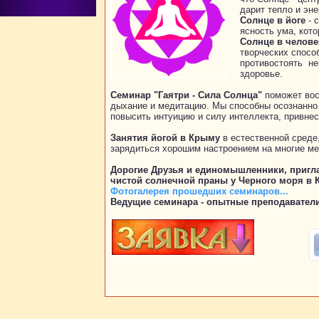
дарит тепло и эн
Солнце в йоге
- 
ясность ума, кото
Солнце в челове
творческих спосо
противостоять не
здоровье.
Семинар "Гаятри - Сила Солнца"
поможет вос
дыхание и медитацию. Мы способны осознанно 
повысить интуицию и силу интеллекта, привне
Занятия йогой в Крыму
в естественной среде,
зарядиться хорошим настроением на многие ме
Дорогие Друзья и единомышленники, пригл
чистой солнечной праны у Черного моря в 
Фотогалерея прошедших семинаров...
Ведущие семинара - опытные преподавател