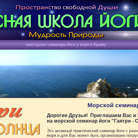
ежегодные семинары йоги у моря в Крыму
Морской семинар 
Дорогие Друзья! Приглашаем Вас и
на морской семинар йоги "Гаятри - 
Это активный практический семинар йоги с раз
моря и для Вас может быть организовано погру