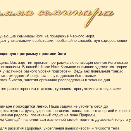
учающие семинары йоги на побережье Черного моря.
ладает уникальными свойствами, необычайно способствуя оздоровлению
ыщенную программу практики йоги
в день, Вас ждет интересная программа включающая ценные йогические
и сознанием. В нашей Школе Йоги большое внимание уделяется теории
 участников разного уровня подготовки. Ведь без понимания тонких
чить ожидаемый результат - путь должен быть ясным.
лах 5 часов, занятия органично распределены в течение дня.
тся разносторонним отдыхом, купанием, прогулками и экскурсиями,
минаре проходится легко.
Наша задача не утомить себя до
декватную нагрузку, укрепить организм, наполнить его энергией и хорош
ушевная радость, позитивный отдых на лоне Природы.
ила Солнца" - наполниться жизненной силой, поднять душевный тонус и у
для развития здоровья, укрепления выносливости и гибкости тела