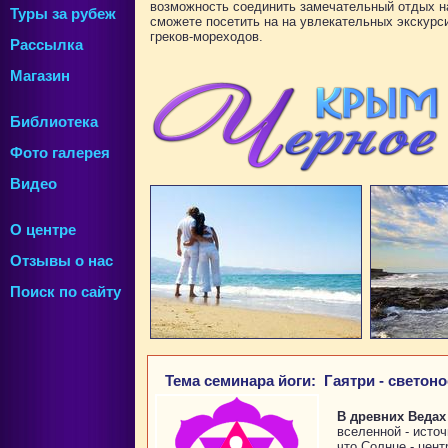
возможность соединить замечательный отдых н
Туры за рубеж
сможете посетить на на увлекательных экскур
греков-мореходов.
Рассылка
Магазин
Библиотека
Фото галерея
Видео
О центре
Отзывы о нас
Поиск по сайту
Тема семинара йоги: Гаятри - светон
В древних Ведах
вселенной - исто
что Солнце - цен