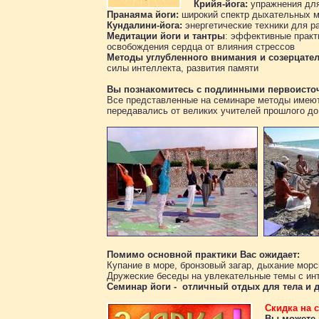
Крийя-йога:
упражнения для
Пранаяма йоги:
широкий спектр дыхательных м
Кундалини-йога:
энергетические техники для р
Медитации йоги и тантры
: эффективные практ
освобождения сердца от влияния стрессов
Методы углубленного внимания и созерцате
силы интеллекта, развития памяти
Вы познакомитесь с подлинными первоисточ
Все представленные на семинаре методы имеют 
передавались от великих учителей прошлого до 
Помимо основной практики Вас ожидает:
Купание в море, бронзовый загар, дыхание мор
Дружеские беседы на увлекательные темы с инт
Семинар йоги - отличный отдых для тела и 
Скидка на 
Вы можете 