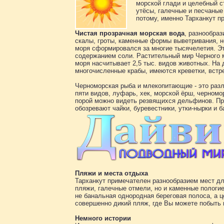
морской глади и целебный 
утёсы, галечные и песчаные
потому, именно Тарханкут п
Чистая прозрачная морская вода
, разнообра
скалы, гроты, каменные формы выветривания, н
моря сформировался за многие тысячелетия. Эт
содержанием соли. Растительный мир Черного м
моря насчитывает 2,5 тыс. видов животных. На 
многочисленные крабы, имеются креветки, встр
Черноморская рыба и млекопитающие - это разл
пяти видов, луфарь, хек, морской ёрш, черномо
порой можно видеть резвящихся дельфинов. При
обозревают чайки, буревестники, утки-нырки и б
Пляжи и места отдыха
Тарханкут примечателен разнообразием мест для
пляжи, галечные отмели, но и каменные пологие
не банальная однородная береговая полоса, а 
совершенно дикий пляж, где Вы можете побыть в
Немного истории