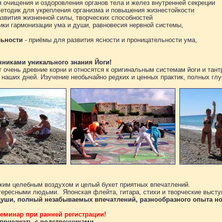
 очищения и оздоровления органов тела и желез внутренней секреции
етодик для укрепления организма и повышения жизнестойкости
азвития жизненной силы, творческих способностей
ики гармонизации ума и души, равновесия нервной системы,
льности
- приёмы для развития ясности и проницательности ума,
никами уникального знания Йоги!
очень древние корни и относятся к оригинальным системам йоги и тант
наших дней. Изучение необычайно редких и ценных практик, полных глуб
ским целебным воздухом и целый букет приятных впечатлений.
ересными людьми. Японская флейта, гитара, стихи и творческие высту
души, полный незабываемых впечатлений, разнообразного опыта н
семинар при ранней регистрации!
приезжать с родственниками