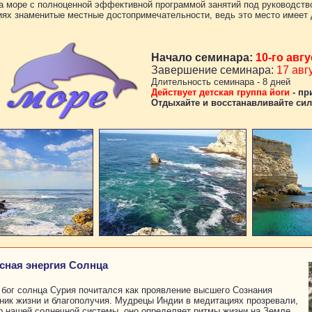
а море с полноценной эффективной программой занятий под руководств
сиях знаменитые местные достопримечательности, ведь это место имее
Начало семинара:
10-го авгу
Завершение семинара:
17 авг
Длительность семинара - 8 дней
Действует детская группа йоги
- пр
Отдыхайте и восстанавливайте сил
осная энергия Солнца
бог солнца Сурия почитался как проявление высшего Сознания
чник жизни и благополучия. Мудрецы Индии в медитациях прозревали,
тр нашей солнечной системы, оно определяет ритмы жизни на Земле,