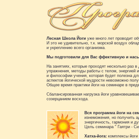
Лесная Школа Йоги
уже много лет проводит об
И это не удивительно, т.к. морской воздух об
и укреплению всего организма.
Мы подготовили для Вас ффективную и нас
На занятиях, которые проходят несколько раз 
упражнения, методы работы с телом, энергией 
и философии учения, которая будет полезна для
аспектов йогической мудрости невозможно полу
Общее время практики йоги на семинаре в преде
Сбалансированная нагрузка йоги уравновешивае
созерцанием восхода.
Вся программа йоги на се
изнеможения, но получить а
энергичность, гармония и д
Цель семинара " Гаятри - С
Хатха-йога:
комплексы йоги 