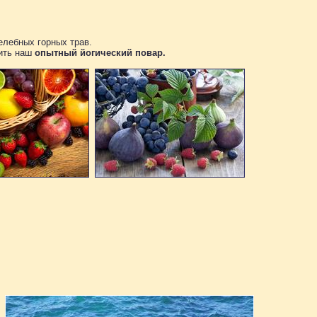
елебных горных трав.
вить наш
опытный йогический повар.