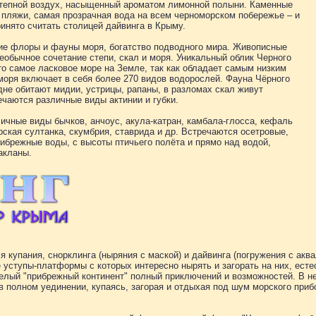
степной воздух, насыщенный ароматом лимонной полыни. Каменные
 пляжи, самая прозрачная вода на всем черноморском побережье – и
ринято считать столицей дайвинга в Крыму.
зие флоры и фауны моря, богатство подводного мира. Живописные
еобычное сочетание степи, скал и моря. Уникальный облик Черного
о самое ласковое море на Земле, так как обладает самым низким
оря включает в себя более 270 видов водорослей. Фауна Чёрного
дне обитают мидии, устрицы, рапаны, в разломах скал живут
ечаются различные виды актинии и губки.
ичные виды бычков, анчоус, акула-катран, камбала-глосса, кефаль
рская султанка, скумбрия, ставрида и др. Встречаются осетровые,
брежные воды, с высоты птичьего полёта и прямо над водой,
акланы.
 купания, снорклинга (ныряния с маской) и дайвинга (погружения с акв
 уступы-платформы с которых интересно нырять и загорать на них, ест
целый "прибрежный континент" полный приключений и возможностей. В н
 полном уединении, купаясь, загорая и отдыхая под шум морского прибоя