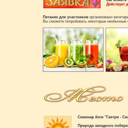
Действует д
Питание для участников
организовано вегетар
Вы сможете попробовать некоторые необычные б
Семинар йоги "Гаятри - С
Природа западного побер