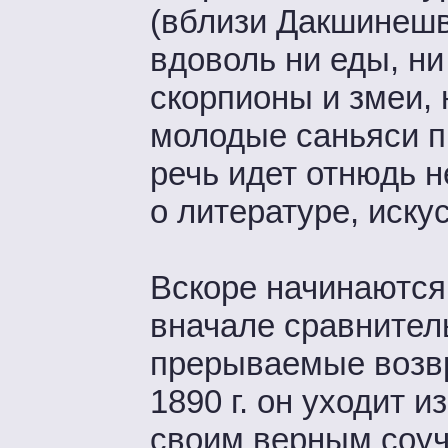
(вблизи Дакшинешв
вдоволь ни еды, н
скорпионы и змеи, 
молодые саньяси п
речь идет отнюдь н
о литературе, иску
Вскоре начинаются
вначале сравнител
прерываемые возвр
1890 г. он уходит и
своим верным соуч