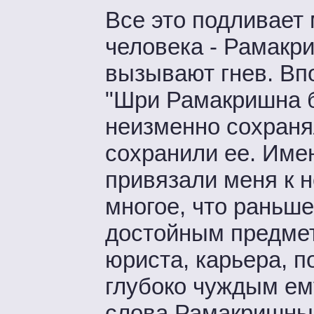
Все это подливает 
человека - Рамакр
вызывают гнев. Вп
"Шри Рамакришна б
неизменно сохранял
сохранили ее. Име
привязали меня к н
многое, что раньш
достойным предмет
юриста, карьера, п
глубоко чуждым ем
слова Рамакришны 