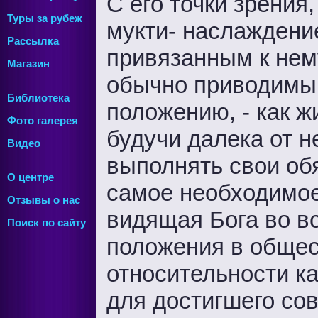
С его точки зрения
Туры за рубеж
мукти- наслаждение
Рассылка
привязанным к не
Магазин
обычно приводимый
Библиотека
положению, - как ж
Фото галерея
будучи далека от н
Видео
выполнять свои обя
О центре
самое необходимое 
Отзывы о нас
видящая Бога во вс
Поиск по сайту
положения в общес
относительности ка
для достигшего со