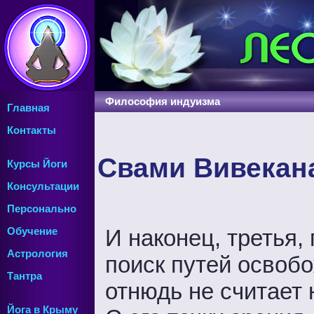
Философия индуизма
Главная
Контакты
Свами Вивекана
Курсы Йоги
Консультации
Персонально
И наконец, третья,
Обучение
Астрология
поиск путей освобо
Тантра
отнюдь не считает 
Йога в Крыму