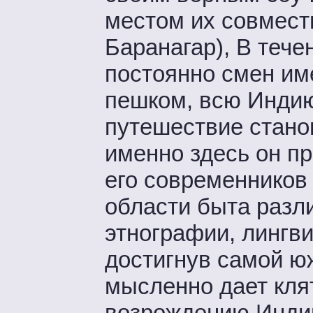
местом их совмест
Баранагар), В тече
постоянно смен им
пешком, всю Индию
путешествие станов
именно здесь он п
его современников
области быта разл
этнографии, лингвис
достигнув самой ю
мысленно дает кля
возрождению Инди