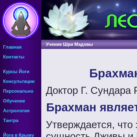
Учение Шри Мадхвы
Главная
Контакты
Брахман
Курсы Йоги
Консультации
Доктор Г. Сундара
Персонально
Обучение
Брахман являе
Астрология
Тантра
Утверждается, что
сущность Дживы и 
Йога в Крыму