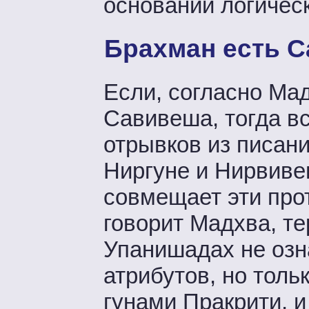
основании логичес
Брахман есть С
Если, согласно Мад
Савивеша, тогда в
отрывков из писани
Ниргуне и Нирвиве
совмещает эти про
говорит Мадхва, т
Упанишадах не озн
атрибутов, но толь
гунами Пракрити, 