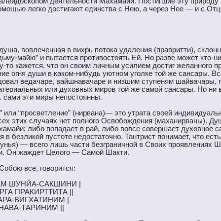
калейдоскопом деятельности Махамайи. Постигшие эту природу
мощью легко достигают единства с Нею, а через Нее — и с Отц
душа, вовлеченная в вихрь потока удаления (правритти), склон
едьму-майю” и пытается противостоять Ей. Но разве может кто-
-то кажется, что он своим личным усилием достиг желанного п
ние огня души в каком-нибудь уютном уголке той же сансары. Вс
ледовал ведачаре, вайшнавачаре и низшим ступеням шайвачары,
материальных или духовных миров той же самой сансары. Но ни 
. сами эти миры непостоянны.
 или “просветление” (нирвана)— это утрата своей индивидуаль
всех этих случаях нет полного Освобождения (маханирваны). Ду
хамайи: либо попадает в рай, либо вовсе совершает духовное 
я в безликой пустоте недостаточно. Тантрист понимает, что ест
(шунья) — всего лишь части безграничной в Своих проявлениях 
ми. Он жаждет Целого — Самой Шакти.
Собою все, говорится:
М ШУНЙА-САКШИНИ |
ГА ПРАКИРТТИТА ||
АРА-ВИГХАТИНИМ |
АВА-ТАРИНИМ ||