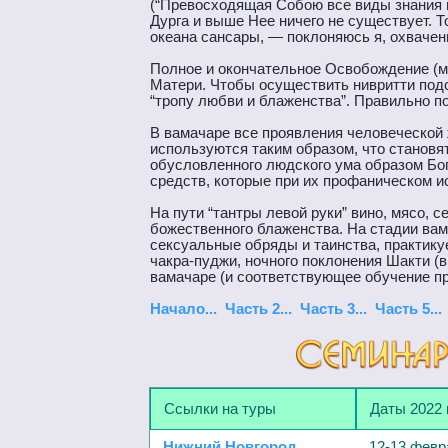
(“Превосходящая Собою все виды знания 
Дурга и выше Нее ничего не существует. 
океана сансары, — поклоняюсь я, охвачен
Полное и окончательное Освобождение (м
Матери. Чтобы осуществить нивритти подо
“тропу любви и блаженства”. Правильно п
В вамачаре все проявления человеческой ж
используются таким образом, что станов
обусловленного людского ума образом Бо
средств, которые при их профаническом и
На пути “тантры левой руки” вино, мясо, 
божественного блаженства. На стадии ва
сексуальные обряды и таинства, практик
чакра-пуджи, ночного поклонения Шакти (в
вамачаре (и соответствующее обучение п
Начало...
Часть 2...
Часть 3...
Часть 5...
Ссылки на туры
Даты 2022 
Нижний Новгород
12-13 февр