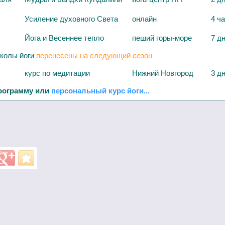
Усиление духовного Света
онлайн
4 ч
Йога и Весеннее тепло
пеший горы-море
7 д
колы йоги
перенесены на следующий сезон
курс по медитации
Нижний Новгород
3 д
рограмму или
персональный курс йоги...