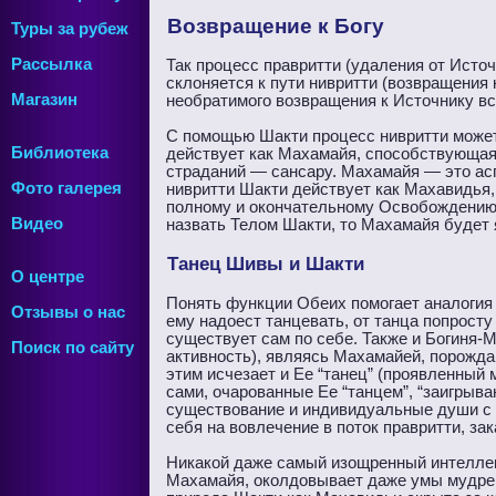
Возвращение к Богу
Туры за рубеж
Рассылка
Так процесс правритти (удаления от Исто
склоняется к пути нивритти (возвращения
Магазин
необратимого возвращения к Источнику вс
С помощью Шакти процесс нивритти может
Библиотека
действует как Махамайя, способствующая
страданий — сансару. Махамайя — это асп
Фото галерея
нивритти Шакти действует как Махавидья
полному и окончательному Освобождению
Видео
назвать Телом Шакти, то Махамайя будет 
Танец Шивы и Шакти
О центре
Понять функции Обеих помогает аналогия с
Отзывы о нас
ему надоест танцевать, от танца попросту 
существует сам по себе. Также и Богиня-М
Поиск по сайту
активность), являясь Махамайей, порожда
этим исчезает и Ее “танец” (проявленный 
сами, очарованные Ее “танцем”, “заигрыв
существование и индивидуальные души с 
себя на вовлечение в поток правритти, за
Никакой даже самый изощренный интеллект
Махамайя, околдовывает даже умы мудрецо