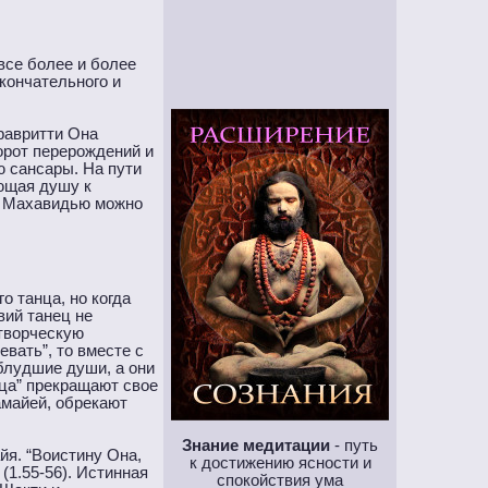
все более и более
кончательного и
равритти Она
орот перерождений и
ю сансары. На пути
ющая душу к
и Махавидью можно
о танца, но когда
вий танец не
 творческую
вать”, то вместе с
аблудшие души, а они
нца” прекращают свое
амайей, обрекают
Знание медитации
- путь
йя. “Воистину Она,
к достижению ясности и
(1.55-56). Истинная
спокойствия ума