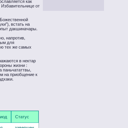
ославляется как
, Избавительнице от
 Божественной
и”), встать на
 опыт дакшиначары.
о, напротив,
мым для
ью тех же самых
ражаются в нектар
ороны жизни :
а паньчататтвы,
ом на приобщение к
адхаки.
иод
Статус
ня
завершен