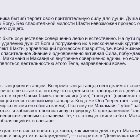
чника бытия) теряет свою притягательную силу для души. Душа 
 к Богу). Без спасительной милости Шакти невозможен процесс о
его сущего.
 быть осуществлен совершенно легко и естественно. На пути п
 удалению душ от Бога и погружению их в нескончаемый кругов
ект Шакти, управляющий процессом правритти, т.е. всей жизнь
, спасительное Знание и одновременно активная Сила, побужда
. Махамайя и Махавидья внутренне совершенно едины, но есл
являться деятельностью этого Тела, направленной вовне.
 танцором и танцем. Во время танца танцор неотделим от своег
ничего не остается, потому что отдельно от танцора и его дейст
ать в ходе Своих божественных игр (лил) “танцует” (проявляет
ющей непостоянный мир сансары. Когда же Она “перестает танце
мир со всеми его обитателями). Поэтому не Махамайя “губит” з
аются” и забывают свою истинную природу. С прекращением “та
непросветленным сознанием. Те, что отождествили себя с Мах
кабаляющий их в сансаре.
уал не в силах понять до конца, как именно действует Махама
в и вводит их в заблуждение”, — говорится в “Деви-махатмье” 