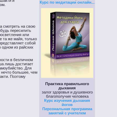
 Шакти и
Курс по медитации онлайн...
ом.
на смотреть на свою
нибудь пересилить
росветления или
е та же майя, только
 представляет собой
в одном из райских
ности в безличном
ша лишь достигает
самоубийство. Для
ь нечто большее, чем
Шакти. Поэтому
Практика правильного
дыхания
залог здоровья и душевного
благополучия человека
Курс изучения дыхания
йогов
Персональная программа
занятий с учителем