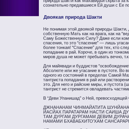
природа Шакти как Махавидьи скрыта за 
сознательно предавшиеся Ей души с Ее по
Двоякая природа Шакти
Не понимая этой двоякой природы Шакти, 
собственную Мать как на врага, как на “в
Саму Божественную Силу? Даже если кому
спасения, то это “спасение” — лишь угаса
более тонкая! “Спасение” для тех, кто с
попадание в рай. Короче, в один из тонко
миров душа не может пребывать вечно, т.к
Для майявади и буддистов “освобождение”
Абсолюте или же угасание в пустоте. Во 
одного из состояний в пределах Самой Ма
тантриста попадания в рай или растворени
это. Для него и райские миры, и пустота 
тантрист не стремится овладевать частя
В “Деви Упанишад” о Ней, превосходящей 
ДЖНАНАНАМ ЧИНМАЙАТИТА ШУНЙАНА
ЙАСЙАХ ПАРАТАРАМ НАСТИ САИША ДУР
ТАМ ДУРГАМ ДУРГАМАМ ДЕВИМ ДУРАЧ
НАМАМИ БХАВАБХИТО’ХАМ САНСАРАРН