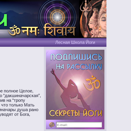
Лесная Школа Йоги
е полное Целое,
о “дакшиначарская”,
ив на “тропу
 что только Мать
шиначары душа рано
водят от Бога,