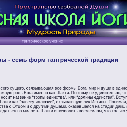
тантрическое учение
ы - семь форм тантрической традиции
сего сущего, связывающая все формы Бога, мир и души в едино
жную роль Бога именно как Шакти. Поэтому не удивительно, чт
осит название “тропы единства”, или “долины единства”. Вступ
Шакти как “завесу иллюзии”, скрывающую лик Истины. Понимая,
ства с Отцом и с другими душами, оказавшаяся на стадии дак
даться на милость Шакти и позволить всем силам, что только у