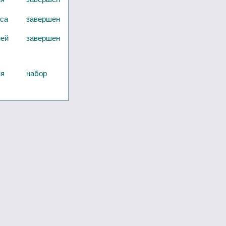
аса
завершен
ней
завершен
ня
набор