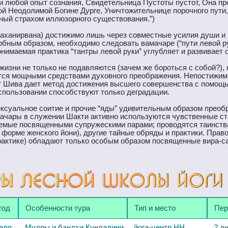
и любой опыт сознания, Свидетельница Пустоты пустот, Она пр
Той Неодолимой Богине Дурге, Уничтожительнице порочного пути
ный страхом иллюзорного существования.”)
аханирвана) достижимо лишь через совместные усилия души и
бным образом, необходимо следовать вамачаре (“пути левой рук
онимаемая практика “тантры левой руки” углубляет и развивает
изни не только не подавляются (зачем же бороться с собой?), н
ятся мощными средствами духовного преображения. Непостижи
г Шива дает метод достижения высшего совершенства с помощ
спользовании способствуют только деградации.
сексуальное соитие и прочие “яды” удивительным образом преоб
мачары в служении Шакти активно используются чувственные ст
уемые посвященными супружескими парами; проводятся таинств
 форме женского йони), другие тайные обряды и практики. Прав
рактике) обладают только особым образом посвященные вира-с
год
Особенности тура
Тип и место
Пер
аля
Мудры и бандхи Кундалини
йога-центр НН
2 д