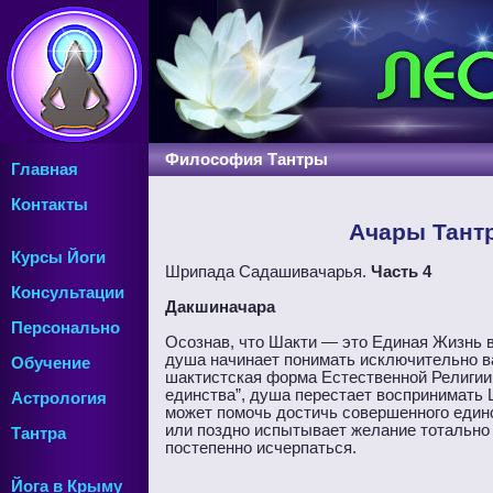
Философия Тантры
Главная
Контакты
Ачары Тантр
Курсы Йоги
Шрипада Садашивачарья.
Часть 4
Консультации
Дакшиначара
Персонально
Осознав, что Шакти — это Единая Жизнь в
душа начинает понимать исключительно ва
Обучение
шактистская форма Естественной Религии н
единства”, душа перестает воспринимать 
Астрология
может помочь достичь совершенного един
или поздно испытывает желание тотально с
Тантра
постепенно исчерпаться.
Йога в Крыму