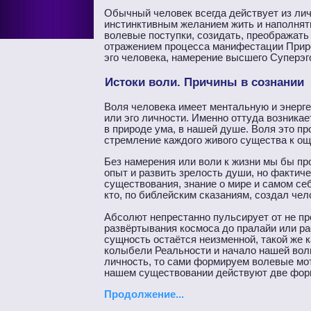
Обычный человек всегда действует из лич
инстинктивным желанием жить и наполнят
волевые поступки, созидать, преображать 
отражением процесса манифестации Приро
эго человека, намерение высшего Суперэго
Истоки воли. Причины в сознании
Воля человека имеет ментальную и энергет
или эго личности. Именно оттуда возникае
в природе ума, в нашей душе. Воля это пр
стремление каждого живого существа к ощ
Без намерения или воли к жизни мы бы пр
опыт и развить зрелость души, но фактич
существования, знание о мире и самом себ
кто, по библейским сказаниям, создал чело
Абсолют непрестанно пульсирует от не пр
развёртывания космоса до пралайи или рас
сущность остаётся неизменной, такой же 
колыбели Реальности и начало нашей воли
личность, то сами формируем волевые мот
нашем существовании действуют две форм
Продолжение...