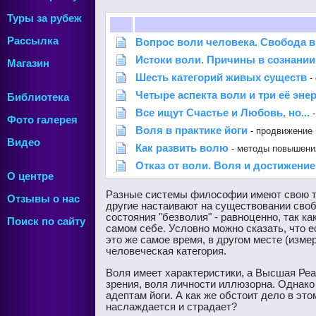
Туры за рубеж
Рассылка
Вопрос воли человека. Свобода 
Истоки воли. Причины в сознании
Магазин
Шесть категорий живых существ
-
Четыре аспекта воли и три её эне
Библиотека
Все ищут Счастье и Любовь, но...
-
Фото галерея
Воля в практике йоги
- продвижение 
Видео
Как развить волю
- методы повышени
Отказ от воли. Воля и достижени
О центре
Разные системы философии имеют свою точ
Отзывы о нас
другие настаивают на существовании своб
состояния "безволия" - равноценно, так к
Поиск по сайту
самом себе. Условно можно сказать, что е
это же самое время, в другом месте (изме
человеческая категория.
Воля имеет характеристики, а Высшая Реа
зрения, воля личности иллюзорна. Однако
адептам йоги. А как же обстоит дело в эт
наслаждается и страдает?