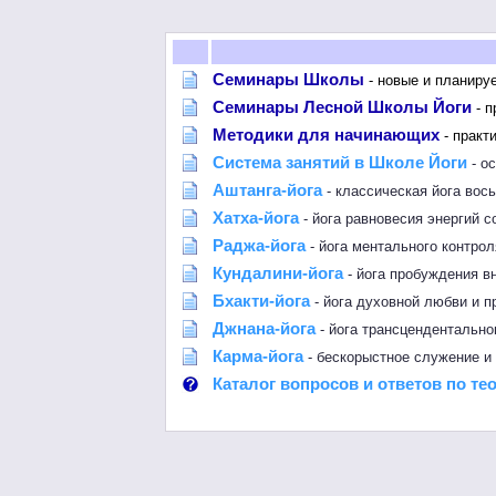
Семинары Школы
- новые и планиру
Семинары Лесной Школы Йоги
- п
Методики для начинающих
- практ
Система занятий в Школе Йоги
- о
Аштанга-йога
- классическая йога вос
Хатха-йога
- йога равновесия энергий с
Раджа-йога
- йога ментального контро
Кундалини-йога
- йога пробуждения в
Бхакти-йога
- йога духовной любви и п
Джнана-йога
- йога трансцендентально
Карма-йога
- бескорыстное служение и
Каталог вопросов и ответов по те