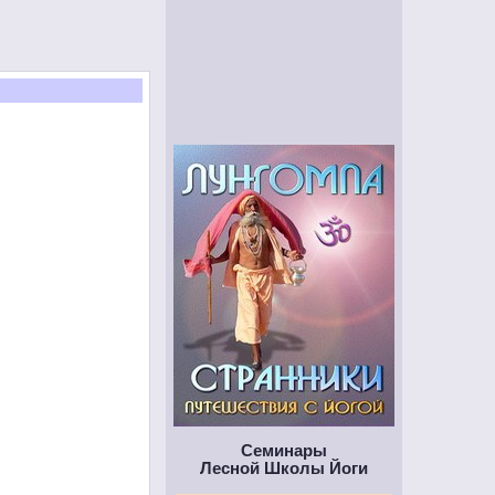
Будь как птица
Ощути себя парящим
Покоряй горы
Шагни в пространство
Семинары
Медитации в пещерах
Лесной Школы Йоги
Таинственная глубина