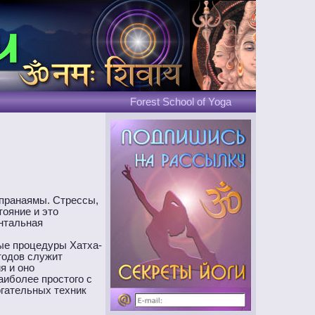
Forest School of Yoga
Путешествия налегке
без рюкзаков
 пранаямы. Стрессы,
тояние и это
нтальная
Погружение в себя
Глубины осознавания
ые процедуры Хатха-
тодов служит
я и оно
аиболее простого с
огательных техник