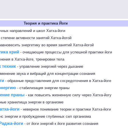
Теория и практика Йоги
ичных направлений и школ Хатха-йоги
 степени активности занятий Хатха-йогой
равновесить энергетику во время занятий Хатха-йогой
тика крий
- очищающие процессы для успешной практики йоги
нения в Хатха-йоге, тренировки тела
 техник
- управление энергией через дыхание
именение звука и вибраций для концентрации сознания
ги
- образные представления для сосредоточения в Хатха-йоге
энергию
- стабилизация энергии праны
ление праны
- как повысить жизненную силу через Хатха-йогу
ные хранилища энергии в организме
атха-йоги
- неверное понимание теории и практики Хатха-йоги
нс энергии и пробуждение глубинных сил организма
 Раджа-йоги
- от йоги энергий к йоге развития сознания