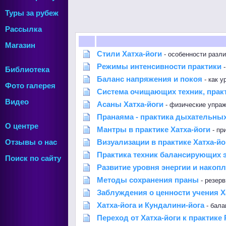
Туры за рубеж
Рассылка
Магазин
Стили Хатха-йоги
- особенности разл
Режимы интенсивности практики
-
Библиотека
Баланс напряжения и покоя
- как у
Фото галерея
Система очищающих техник, прак
Видео
Асаны Хатха-йоги
- физические упраж
Пранаяма - практика дыхательных
О центре
Мантры в практике Хатха-йоги
- пр
Отзывы о нас
Визуализации в практике Хатха-йо
Практика техник балансирующих 
Поиск по сайту
Развитие уровня энергии и накоп
Методы сохранения праны
- резерв
Заблуждения о ценности учения Х
Хатха-йога и Кундалини-йога
- бала
Переход от Хатха-йоги к практике