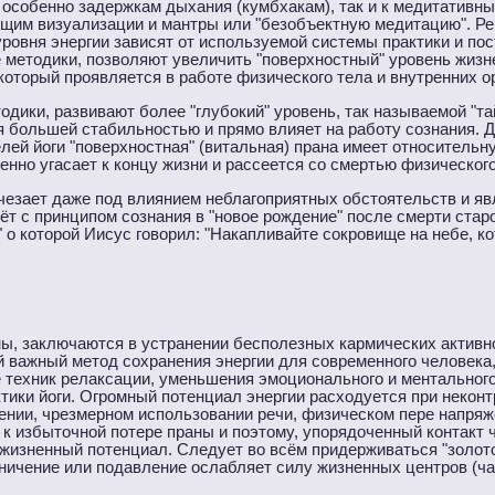
 особенно задержкам дыхания (кумбхакам), так и к медитативны
щим визуализации и мантры или "безобъектную медитацию". Р
ровня энергии зависят от используемой системы практики и пос
 методики, позволяют увеличить "поверхностный" уровень жиз
который проявляется в работе физического тела и внутренних о
одики, развивают более "глубокий" уровень, так называемой "та
я большей стабильностью и прямо влияет на работу сознания. 
ей йоги "поверхностная" (витальная) прана имеет относительну
енно угасает к концу жизни и рассеется со смертью физического
исчезает даже под влиянием неблагоприятных обстоятельств и яв
ёт с принципом сознания в "новое рождение" после смерти стар
 о которой Иисус говорил: "Накапливайте сокровище на небе, к
ы, заключаются в устранении бесполезных кармических активно
й важный метод сохранения энергии для современного человека,
е техник релаксации, уменьшения эмоционального и ментальног
тики йоги. Огромный потенциал энергии расходуется при некон
нии, чрезмерном использовании речи, физическом пере напряж
к избыточной потере праны и поэтому, упорядоченный контакт ч
жизненный потенциал. Следует во всём придерживаться "золот
раничение или подавление ослабляет силу жизненных центров (ча