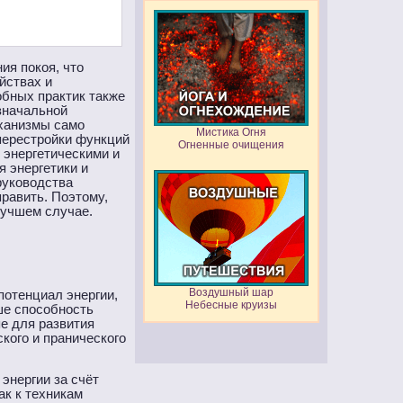
ия покоя, что
йствах и
обных практик также
изначальной
еханизмы само
Мистика Огня
перестройки функций
Огненные очищения
 энергетическими и
 энергетики и
руководства
править. Поэтому,
лучшем случае.
Воздушный шар
потенциал энергии,
Небесные круизы
ше способность
е для развития
кого и пранического
энергии за счёт
ак к техникам