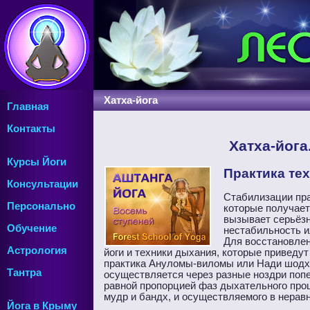
Хатха-йога
Главная
Контакты
Хатха-йога
Курсы Йоги
Практика те
Консультации
Стабилизации пра
Персонально
которые получает
вызывает серьёзн
Обучение
нестабильность и
Для восстановлен
Астрология
йоги и техники дыхания, которые приведу
практика Ануломы-виломы или Нади шодха
Тантра
осуществляется через разные ноздри поп
равной пропорцией фаз дыхательного проц
мудр и бандх, и осуществляемого в нерав
Йога в Крыму