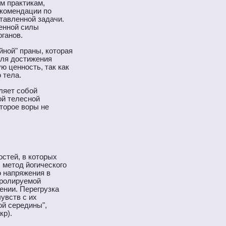
м практикам,
екомендации по
тавленной задачи.
ненной силы
Погружение в себя
Йога в уединении
рганов.
йной" праны, которая
Для достижения
ю ценность, так как
 тела.
ляет собой
ой телесной
оторое воры не
Лесные семинары Йоги
Заповедная природа
стей, в которых
 метод йогического
о напряжения в
тролируемой
ении. Перегрузка
увств с их
ой середины",
Практика Йоги
кр).
Энергия моря