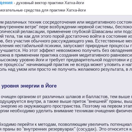
ждения
- духовный вектор практики Хатха-йоги
могательные средства для практики Хатха-йоги
 различных техник сосредоточения или медитативного состоян
внутреннем ветре" пере возбуждении нервной системы, беспоко
огической релаксации, применение глубокой Шавасаны или под
й тела, так как для этого порой достаточно войти в состояние 
ов, без участия обычного рассуждающего ума. Естественные м
авления нестабильной психики, запускают природные процессы 
лучшается. Но этот эффект невозможно получить без овладения
жна в применении практика создания медитативного равновесия
 высокому уровню йоги и требует предварительной подготовки и 
ие процессы" начинающий практик не всегда может уловить и на
оль над умом или просто не получить желаемого результата, в 
 уровня энергии в Йоге
 очищен организм от различных шлаков и балластов, тем выше 
родуцируется внутри, а также выше приток "внешней" праны, вы
 энергию из окружающего пространства. Поэтому на первом этап
ергии необходимо уделить внимание техникам очищения физичес
бходимо перейти к методам, позволяющим увеличить потенциал 
 праны во "внутренних резервуарах" (сосудах). Это относится к