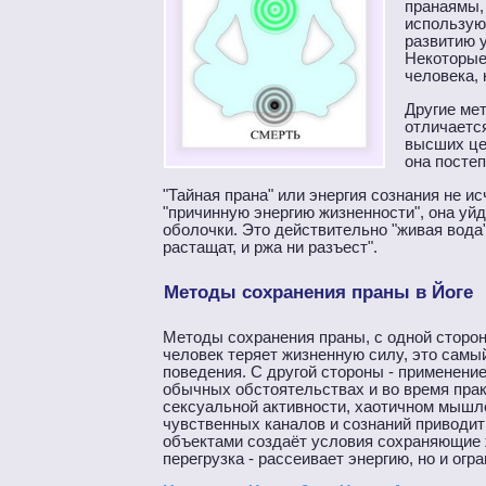
пранаямы,
использую
развитию у
Некоторые
человека, 
Другие мет
отличаетс
высших цел
она постеп
"Тайная прана" или энергия сознания не 
"причинную энергию жизненности", она уйд
оболочки. Это действительно "живая вода"
растащат, и ржа ни разъест".
Методы сохранения праны в Йоге
Методы сохранения праны, с одной сторон
человек теряет жизненную силу, это самы
поведения. С другой стороны - применени
обычных обстоятельствах и во время прак
сексуальной активности, хаотичном мышле
чувственных каналов и сознаний приводит 
объектами создаёт условия сохраняющие 
перегрузка - рассеивает энергию, но и ог