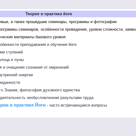
Теория и практика йоги
емые, а также прошедшие семинары, программы и фотографии
рограммы семинаров, особенности проведения, уровни сложности, заявк
ические материалы базового уровня
собенности преподавания и обучения йоге
ьми ступеней
олнца и луны
ля и очищения сознания от омрачений
нутренней энергии
реданности
го Знания, философия духовного единства
 деятельность необусловленная разультами труда
ории и практике Йоги
- часто встречающиеся вопросы