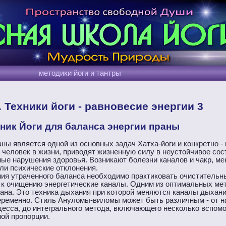
методики йоги и тантры
. Техники йоги - равновесие энергии 3
хник Йоги для баланса энергии праны
ны является одной из основных задач Хатха-йоги и конкретно -
 человек в жизни, приводят жизненную силу в неустойчивое сос
ые нарушения здоровья. Возникают болезни каналов и чакр, ме
ли психические отклонения.
ия утраченного баланса необходимо практиковать очистительн
т к очищению энергетические каналы. Одним из оптимальных ме
на. Это техника дыхания при которой меняются каналы дыхани
еременно. Стиль Ануломы-виломы может быть различным - от н
есса, до интегрального метода, включающего несколько вспом
ной пропорции.