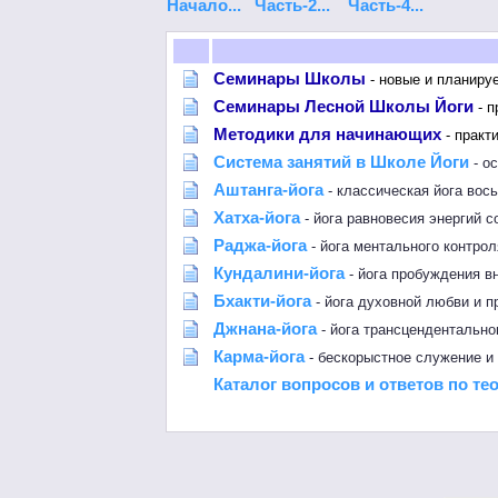
Начало...
Часть-2...
Часть-4...
Семинары Школы
- новые и планиру
Семинары Лесной Школы Йоги
- п
Методики для начинающих
- практ
Система занятий в Школе Йоги
- о
Аштанга-йога
- классическая йога вос
Хатха-йога
- йога равновесия энергий с
Раджа-йога
- йога ментального контро
Кундалини-йога
- йога пробуждения в
Бхакти-йога
- йога духовной любви и п
Джнана-йога
- йога трансцендентально
Карма-йога
- бескорыстное служение и
Каталог вопросов и ответов по те