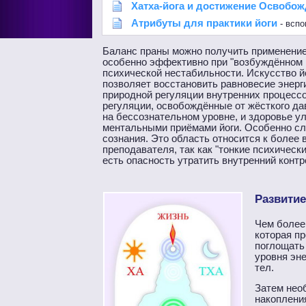
Хатха-йога и достижение Освобо
Атрибуты для практики йоги
- вспо
Баланс праны можно получить применением
особенно эффективно при "возбуждённом 
психической нестабильности. Искусство й
позволяет восстановить равновесие энерги
природной регуляции внутренних процесс
регуляции, освобождённые от жёсткого д
на бессознательном уровне, и здоровье у
ментальными приёмами йоги. Особенно сло
сознания. Это область относится к более
преподавателя, так как "тонкие психическ
есть опасность утратить внутренний контр
Развитие
Чем более
которая п
поглощать
уровня эн
тел.
Затем нео
накопления