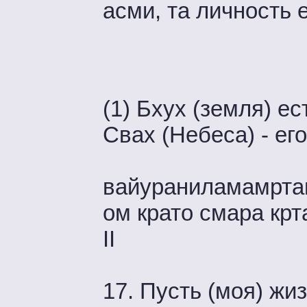
асми, та личность е
(1) Бхух (земля) ес
Свах (Небеса) - его н
вайураниламамрта
ом крато смара крт
II
17. Пусть (моя) жи