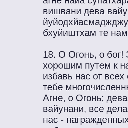
агне найа супатха
вишвани дева вайу
йуйодхйасмаджджу
бхуйиштхам те нама
18. О Огонь, о бог
хорошим путем к н
избавь нас от все
тебе многочисленн
Агне, о Огонь; дев
вайунани, все дела
нас - награжденн