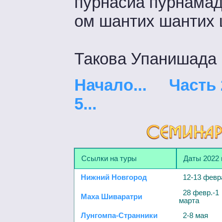
пурнасйа пурнама
ом шантих шантих 
Такова Упанишада
Начало...
Часть 2
5...
Ссылки на туры
Даты 2022 
Нижний Новгород
12-13 февр
28 февр.-1
Маха Шиваратри
марта
Лунгомпа-Странники
2-8 мая