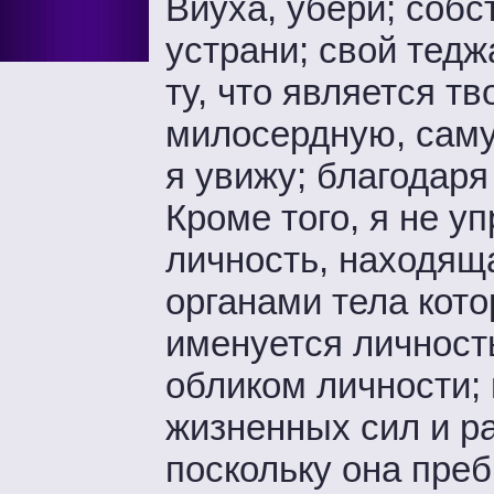
Вйуха, убери; собс
устрани; свой тедж
ту, что является т
милосердную, саму
я увижу; благодаря 
Кроме того, я не у
личность, находяща
органами тела кото
именуется личност
обликом личности; 
жизненных сил и ра
поскольку она преб