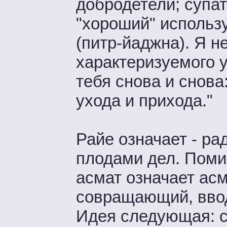
добродетели; супа
"хороший" использ
(питр-йаджна). Я 
характеризуемого 
тебя снова и снова
ухода и прихода."
Райе означает - ра
плодами дел. Помим
асмат означает асм
совращающий, ввод
Идея следующая: с