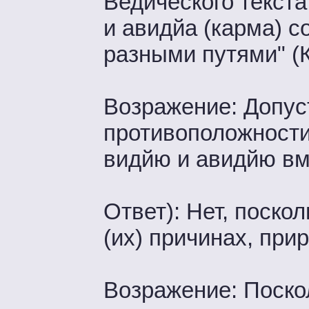
Ведического текста:
и авидйа (карма) 
разными путями" (Ка.
Возражение: Допус
противоположности,
видйю и авидйю вме
Ответ): Нет, поско
(их) причинах, прир
Возражение: Поско