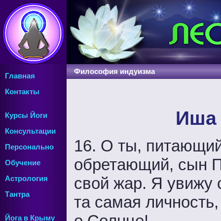
Философия индуизма
Главная
Контакты
Иша 
Курсы Йоги
Консультации
16. О ты, питающий
Персонально
обретающий, сын П
Обучение
свой жар. Я увижу
Астрология
Тантра
та самая личность,
о Солнце!
Йога в Крыму