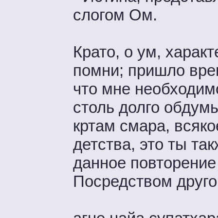
слогом Ом.
Крато, о ум, хара
помни; пришло врем
что мне необходимо
столь долго обдумы
кртам смара, всяк
детства, это ты та
данное повторение
Посредством другог