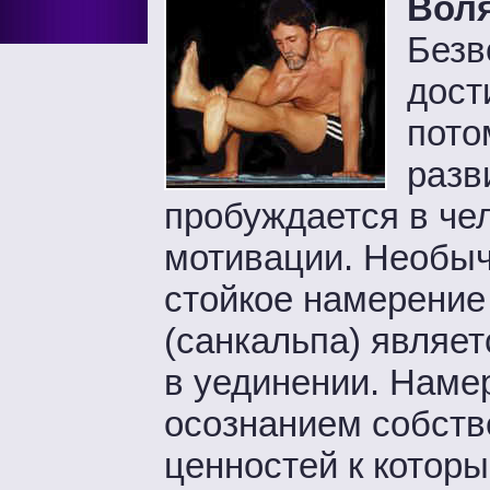
Воля
Безв
дост
пото
разв
пробуждается в че
мотивации. Необыч
стойкое намерение
(санкальпа) являе
в уединении. Наме
осознанием собств
ценностей к котор