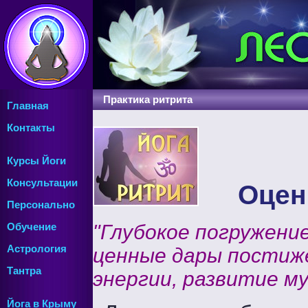
Практика ритрита
Главная
Контакты
Курсы Йоги
Консультации
Оцен
Персонально
"Глубокое погружени
Обучение
Астрология
ценные дары постиже
Тантра
энергии, развитие м
Йога в Крыму