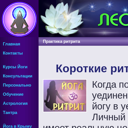
Практика ритрита
Главная
Контакты
Короткие ри
Курсы Йоги
Консультации
Когда п
Персонально
уединен
Обучение
йогу в 
Астрология
Тантра
Личный 
имеет реальную це
Йога в Крыму