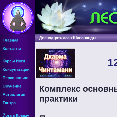
Двенадцать асан Шивананды
Главная
Контакты
1
Курсы Йоги
Консультации
Персонально
Комплекс основны
Обучение
Астрология
практики
Тантра
Йога в Крыму