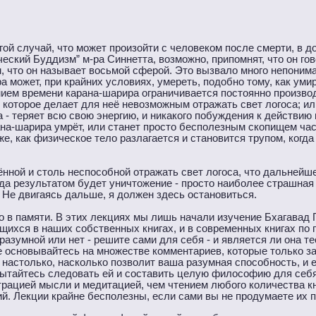
гой случай, что может произойти с человеком после смерти, в д
ский Буддизм” м-ра Синнетта, возможно, припомнят, что он гов
м, что он называет восьмой сферой. Это вызвало много непоним
а может, при крайних условиях, умереть, подобно тому, как уми
ением времени карана-шарира ограничивается постоянно произв
 которое делает для неё невозможным отражать свет логоса; ил
а - теряет всю свою энергию, и никакого побуждения к действию 
ана-шарира умрёт, или станет просто бесполезным скопищем час
е, как физическое тело разлагается и становится трупом, когд
ённой и столь неспособной отражать свет логоса, что дальней
да результатом будет уничтожение - просто наиболее страшная 
 Не двигаясь дальше, я должен здесь остановиться.
о в памяти. В этих лекциях мы лишь начали изучение Бхагавад 
ихся в наших собственных книгах, и в современных книгах по п
азумной или нет - решите сами для себя - и является ли она те
 основывайтесь на множестве комментариев, которые только за
 настолько, насколько позволит ваша разумная способность, и 
пытайтесь следовать ей и составить целую философию для себя
рацией мысли и медитацией, чем чтением любого количества кн
. Лекции крайне бесполезны, если сами вы не продумаете их п