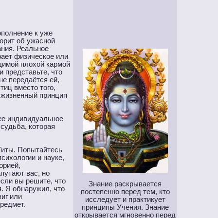
ополнение к уже
орит об ужасной
ания. Реальное
рает физическое или
одимой плохой кармой
и представьте, что
не передаётся ей,
тиц вместо того,
а жизненный принцип
шее индивидуальное
судьба, которая
Гиты. Попытайтесь
сихологии и науке,
орией,
путают вас, но
если вы решите, что
Знание раскрывается
. Я обнаружил, что
постепенно перед тем, кто
иг или
исследует и практикует
редмет.
принципы Учения. Знание
открывается мгновенно перед