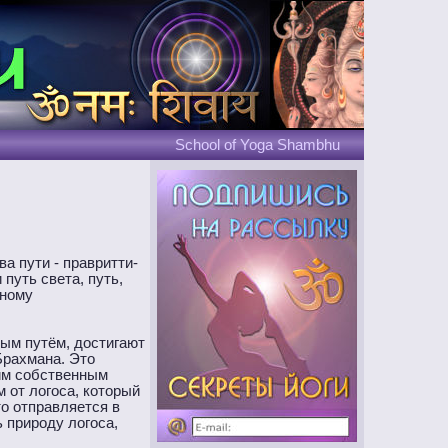
School of Yoga Shambhu
а пути - правритти-
 путь света, путь,
нному
рым путём, достигают
Брахмана. Это
оим собственным
 от логоса, который
о отправляется в
ь природу логоса,