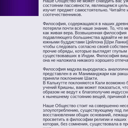
Наше Общество не может снабдить вас уж
состоянии пассивности, являющемся целью
изучит предмет самостоятельно. Читайте 
соотечественников.
Философия, содержащаяся в наших древни
потеряли почти всё наше знание. То, что 
как живая вера. Возвышенная философия
подавляющего большинства адвайти не вед
южными буддистами Цейлона [Шри Ланки] д
чтобы следовать согласно своей собстве
прочие обряды, которые выглядят глупым
существовавших в Индии. Философия виши
она не наложила никакого хорошего отпеч
Философия мадхва выродилась аналогичны
представлен в их Маниманджари как ракш
приняли поклонение Шакти.
В Калькутте поклоняются Кали возможно б
учений Кришны, вам может показаться, чт
образом не ведут к благополучию индусск
к нынешнему состоянию вещей, причиной ко
Наше Общество стоит на совершенно несек
злоупотреблению, существующему под личи
восстановлении общих оснований, лежащи
просветить в философии религии и наших с
которая, без сомнения, существовала в п