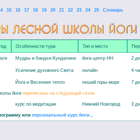
14
15
16
17
18
19
20
21
22
23
24
25
Словарь
год
Особенности тура
Тип и место
Пер
аля
Мудры и бандхи Кундалини
йога-центр НН
2 д
Усиление духовного Света
онлайн
4 ч
Йога и Весеннее тепло
пеший горы-море
7 д
колы йоги
перенесены на следующий сезон
курс по медитации
Нижний Новгород
3 д
рограмму или
персональный курс йоги...