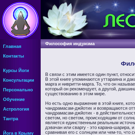
Философия индуизма
Главная
Контакты
Фило
Курсы Йоги
В связи с этим имеется один пункт, относ
В этой книге упоминаются уттараяна и дак
Консультации
марга и нивритти-марга. То, что он называ
который он рекомендует, а другой, дакшин
Персонально
существованию в этом мире.
Обучение
Но есть одно выражение в этой книге, кот
чандрамасам-джйотих и возвращаются оттуд
Астрология
чандрамасам-джйотих - в действительност
светом, но светом, происходящим от солн
Тантра
является единственным реальным источник
дэвачан или сваргу - это карана-шарира, и
сравнивая его с солнцем или чем-то, что 
Йога в Крыму