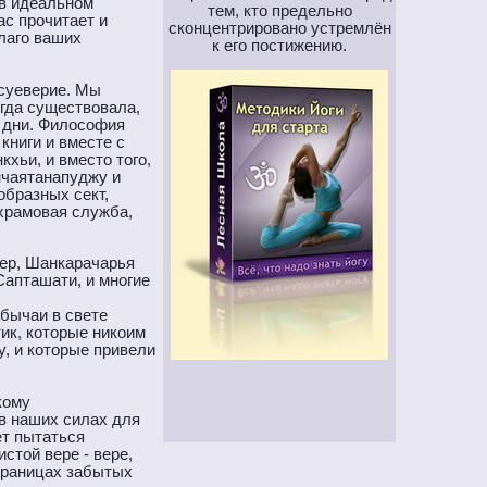
 в идеальном
тем, кто предельно
ас прочитает и
сконцентрировано устремлён
благо ваших
к его постижению.
 суеверие. Мы
огда существовала,
 дни. Философия
книги и вместе с
хьи, и вместо того,
нчаятанапуджу и
бразных сект,
храмовая служба,
ер, Шанкарачарья
апташати, и многие
обычаи в свете
ик, которые никоим
, и которые привели
кому
 в наших силах для
ет пытаться
стой вере - вере,
страницах забытых