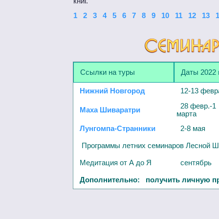
книг.
1
2
3
4
5
6
7
8
9
10
11
12
13
Ссылки на туры
Даты 2022 
Нижний Новгород
12-13 февр
28 февр.-1
Маха Шиваратри
марта
Лунгомпа-Странники
2-8 мая
Программы летних семинаров Лесной Ш
Медитация от А до Я
сентябрь
Дополнительно: получить личную п