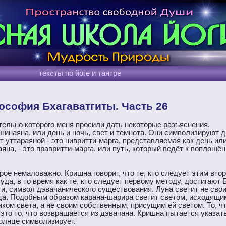
тексты по йоге и тантре
софия Бхагаватгиты. Часть 26
ительно которого меня просили дать некоторые разъяснения.
шинаяна, или день и ночь, свет и темнота. Они символизируют дв
ет уттараяной - это нивритти-марга, представляемая как день или
аяна, - это правритти-марга, или путь, который ведёт к воплощё
орое немаловажно. Кришна говорит, что те, кто следует этим вто
а, в то время как те, кто следует первому методу, достигают 
и, символ дэвачанического существования. Луна светит не св
ца. Подобным образом карана-шарира светит светом, исходящим
ом света, а не своим собственным, присущим ей светом. То, чт
 это то, что возвращается из дэвачана. Кришна пытается указат
солнце символизирует.