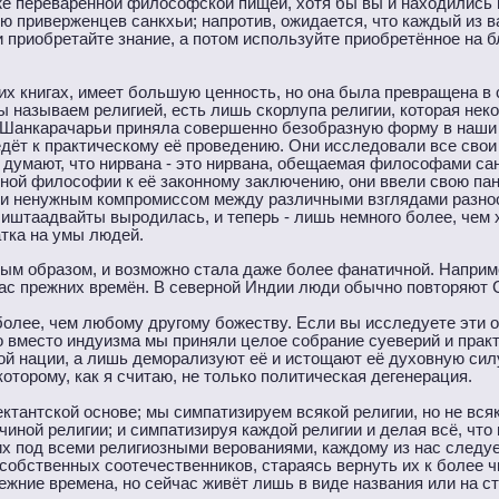
е переваренной философской пищей, хотя бы вы и находились
 приверженцев санкхьи; напротив, ожидается, что каждый из в
и приобретайте знание, а потом используйте приобретённое на 
х книгах, имеет большую ценность, но она была превращена в
мы называем религией, есть лишь скорлупа религии, которая нек
 Шанкарачарьи приняла совершенно безобразную форму в наши
ёт к практическому её проведению. Они исследовали все свои 
умают, что нирвана - это нирвана, обещаемая философами санк
нной философии к её законному заключению, они ввели свою па
 и ненужным компромиссом между различными взглядами разноо
штаадвайты выродилась, и теперь - лишь немного более, чем 
атка на умы людей.
м образом, и возможно стала даже более фанатичной. Наприм
ас прежних времён. В северной Индии люди обычно повторяют С
олее, чем любому другому божеству. Если вы исследуете эти 
о вместо индуизма мы приняли целое собрание суеверий и практ
ой нации, а лишь деморализуют её и истощают её духовную силу
торому, как я считаю, не только политическая дегенерация.
тантской основе; мы симпатизируем всякой религии, но не вся
ной религии; и симпатизируя каждой религии и делая всё, что
х под всеми религиозными верованиями, каждому из нас следу
обственных соотечественников, стараясь вернуть их к более чи
режние времена, но сейчас живёт лишь в виде названия или на 