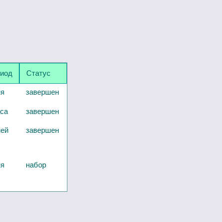
иод
Статус
ня
завершен
аса
завершен
ней
завершен
ня
набор